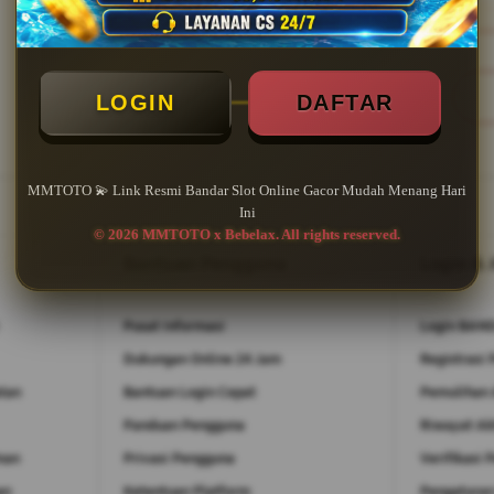
LOGIN
DAFTAR
MMTOTO 💫 Link Resmi Bandar Slot Online Gacor Mudah Menang Hari
Ini
© 2026 MMTOTO x Bebelax. All rights reserved.
Bantuan Pengguna
Login & 
Pusat Informasi
Login BAN
Dukungan Online 24 Jam
Registrasi
tan
Bantuan Login Cepat
Pemulihan
Panduan Pengguna
Riwayat Ak
man
Privasi Pengguna
Verifikasi 
an
Ketentuan Platform
Pengaturan 