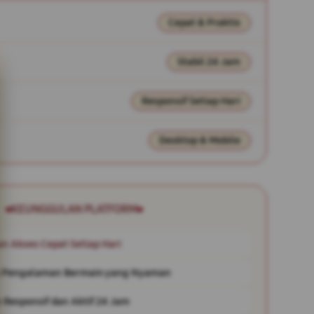
Cepat & Praktis
Stabil 24 Jam
Responsif Setiap Hari
Desktop & Mobile
KEUNGGULAN PLATFORM
n Akses Cepat Setiap Hari
uk Pengalaman Bermain yang Nyaman
Responsif dan Aktif 24 Jam