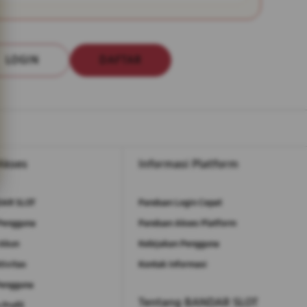
LOGIN
DAFTAR
Akses
Informasi Platform
DAR SLOT
Panduan Login Cepat
 Pengguna
Panduan Akses Platform
 Akun
Kebijakan Pengguna
tivitas
Kontak Informasi
Pengguna
Tentang BANDAR SLOT
Profil