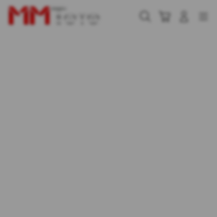
Skip
to
Cari
Troli
Login
Navigation
content