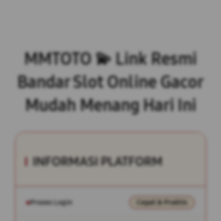
MMTOTO 💫 Link Resmi
Bandar Slot Online Gacor
Mudah Menang Hari Ini
INFORMASI PLATFORM
Proses Login
Cepat & Praktis