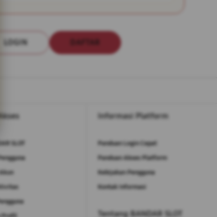
LOGIN
DAFTAR
Akses
Informasi Platform
DAR SLOT
Panduan Login Cepat
 Pengguna
Panduan Akses Platform
 Akun
Kebijakan Pengguna
tivitas
Kontak Informasi
Pengguna
Tentang BANDAR SLOT
Profil