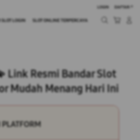
LOGIN
DAFTAR
Cari
Troli
Login/Sign-Up
SLOT LOGIN
SLOT ONLINE TERPERCAYA
Cari
 Link Resmi Bandar Slot
or Mudah Menang Hari Ini
 PLATFORM