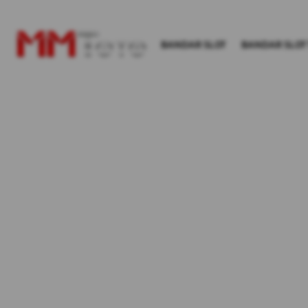
Skip
to
content
BANDAR SLOT
BANDAR SLOT