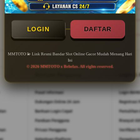
LOGIN
DAFTAR
MMTOTO 💫 Link Resmi Bandar Slot Online Gacor Mudah Menang Hari
Ini
© 2026 MMTOTO x Bebelax. All rights reserved.
Bantuan Pengguna
Login & 
Pusat Informasi
Login BAN
Dukungan Online 24 Jam
Registrasi
tan
Bantuan Login Cepat
Pemulihan
Panduan Pengguna
Riwayat Ak
man
Privasi Pengguna
Verifikasi 
an
Ketentuan Platform
Pengaturan 