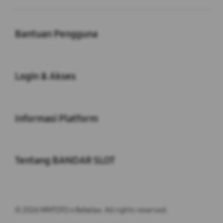
Bantuan Pengguna
Login & Akses
Informasi Platform
Tentang BANDAR SLOT
© 2026 MMTOTO x Bebelax. All rights reserved.