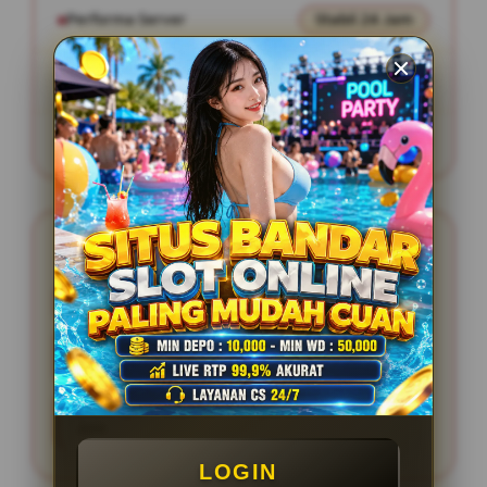
Performa Server
Stabil 24 Jam
Dukungan Layanan
Responsif Setiap Hari
Kompatibilitas
Desktop & Mobile
KEUNGGULAN PLATFORM
Login Mudah dengan Akses Cepat Setiap Hari
Server Stabil untuk Pengalaman Bermain yang
Nyaman
Dukungan Layanan Responsif dan Aktif 24
Jam
LOGIN