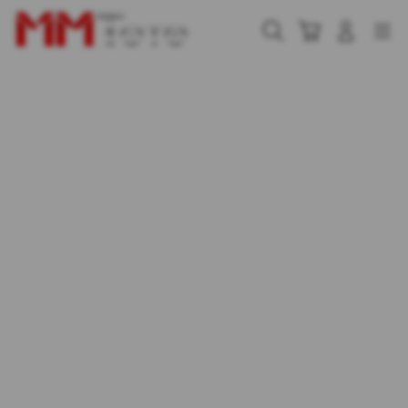
Skip
to
Cari
Troli
Login
Navigation
content