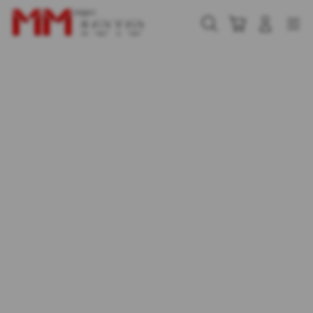
Skip
to
Cari
Troli
Login
Navigation
content